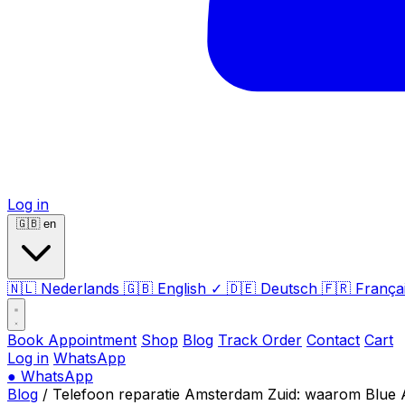
Log in
🇬🇧
en
🇳🇱
Nederlands
🇬🇧
English
✓
🇩🇪
Deutsch
🇫🇷
França
Book Appointment
Shop
Blog
Track Order
Contact
Cart
Log in
WhatsApp
●
WhatsApp
Blog
/
Telefoon reparatie Amsterdam Zuid: waarom Blue A