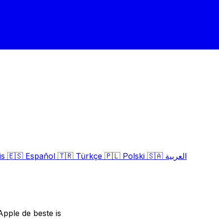
is
🇪🇸
Español
🇹🇷
Türkçe
🇵🇱
Polski
🇸🇦
العربية
pple de beste is