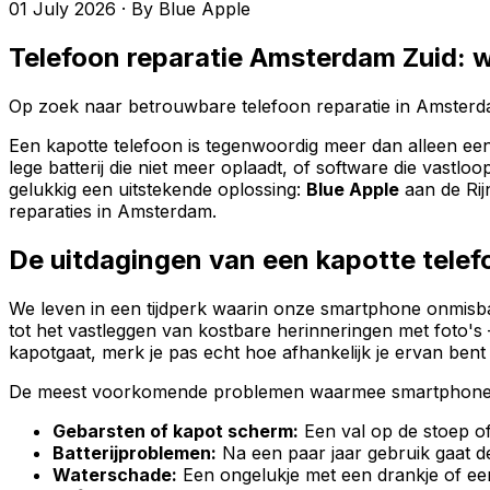
01 July 2026
·
By
Blue Apple
Telefoon reparatie Amsterdam Zuid: w
Op zoek naar betrouwbare telefoon reparatie in Amsterda
Een kapotte telefoon is tegenwoordig meer dan alleen een
lege batterij die niet meer oplaadt, of software die vastl
gelukkig een uitstekende oplossing:
Blue Apple
aan de Rijn
reparaties in Amsterdam.
De uitdagingen van een kapotte telefo
We leven in een tijdperk waarin onze smartphone onmisba
tot het vastleggen van kostbare herinneringen met foto's –
kapotgaat, merk je pas echt hoe afhankelijk je ervan ben
De meest voorkomende problemen waarmee smartphone
Gebarsten of kapot scherm:
Een val op de stoep of
Batterijproblemen:
Na een paar jaar gebruik gaat de
Waterschade:
Een ongelukje met een drankje of een 