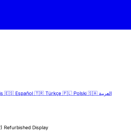
is
🇪🇸
Español
🇹🇷
Türkçe
🇵🇱
Polski
🇸🇦
العربية
) Refurbished Display