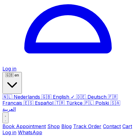
Log in
🇬🇧
en
🇳🇱
Nederlands
🇬🇧
English
✓
🇩🇪
Deutsch
🇫🇷
Français
🇪🇸
Español
🇹🇷
Türkçe
🇵🇱
Polski
🇸🇦
العربية
Book Appointment
Shop
Blog
Track Order
Contact
Cart
Log in
WhatsApp