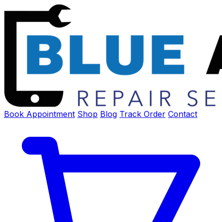
Book Appointment
Shop
Blog
Track Order
Contact